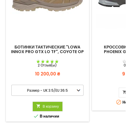
БОТИНКИ ТАКТИЧЕСКИЕ "LOWA
КРОССОВКИ
INNOX PRO GTX LO TF", COYOTE OP
PHOENIX GTX
2 Отзыв(ы)
0 О
Цена
Цен
10 200,00 ₴
9 3


Нет 

В корзину

В наличии