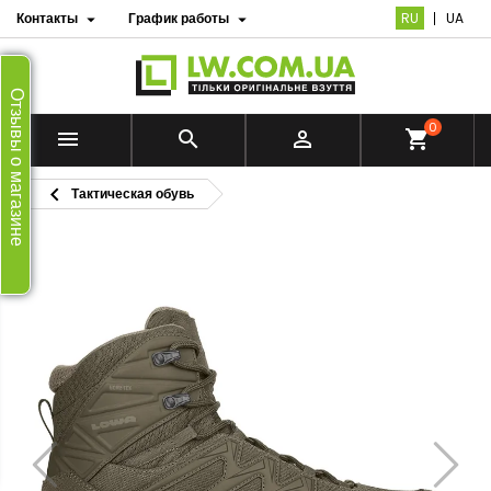
Контакты
График работы
RU
UA


Отзывы о магазине
0


shopping_cart

Тактическая обувь