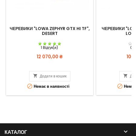
ЧЕРЕВИКИ "LOWA ZEPHYR GTX HI TF",
ЧЕРЕВИКИ "LOW
DESERT
LO T
1 Відгук(и)
0 В
Вартість
Варт
12 070,00 ₴
10 

Додати в кошик

Дод


Немає в наявності
Немає 

КАТАЛОГ