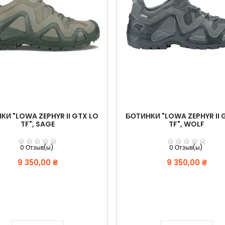
КИ "LOWA ZEPHYR II GTX LO
БОТИНКИ "LOWA ZEPHYR II 
TF", SAGE
TF", WOLF
0 Отзыв(ы)
0 Отзыв(ы)
Цена
Цена
9 350,00 ₴
9 350,00 ₴