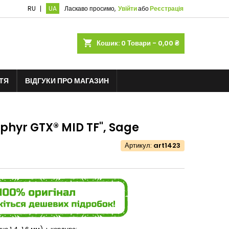
RU
UA
Ласкаво просимо,
Увійти
або
Реєстрація
shopping_cart
Кошик:
0
Товари - 0,00 ₴
ТЯ
ВІДГУКИ ПРО МАГАЗИН
phyr GTX® MID TF", Sage
Артикул:
art1423