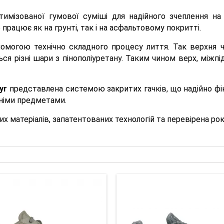
тимізованої гумової суміші для надійного зчеплення на
працює як на грунті, так і на асфальтовому покритті.
омогою технічно складного процесу лиття. Так верхня ч
ься різні шари з пінополіуретану. Таким чином верх, між
yr
представлена системою закритих гачків, що надійно фі
нніми предметами.
х матеріалів, запатентованих технологій та перевірена ро