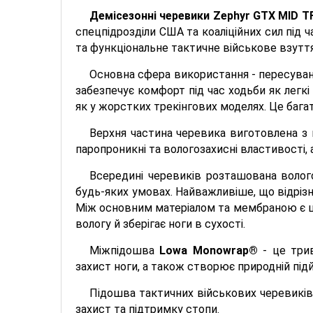
Демісезонні черевики Zephyr GTX MID T
спецпідрозділи США та коаліційних сил під ч
та функціональне тактичне військове взуття
Основна сфера використання - пересуван
забезпечує комфорт під час ходьби як легкі
як у жорстких трекінгових моделях. Це баг
Верхня частина черевика виготовлена ​​з
паропроникні та вологозахисні властивості,
Всередині черевиків розташована воло
будь-яких умовах. Найважливіше, що відрізн
Між основним матеріалом та мембраною є шар
вологу й зберігає ноги в сухості.
Міжпідошва
Lowa Monowrap®
- це трив
захист ноги, а також створює природній під
Підошва тактичних військових черевикі
захист та підтримку стопи.