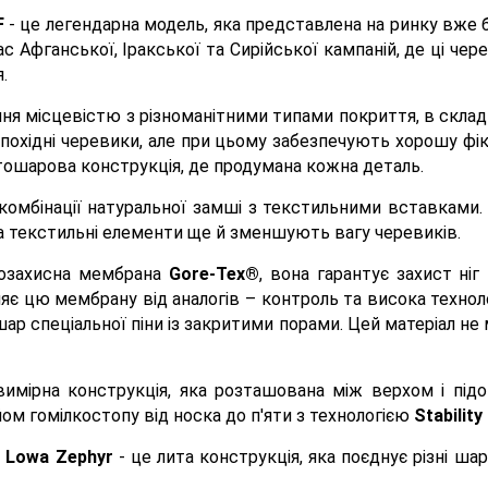
F
- це легендарна модель, яка представлена ​​на ринку вже 
ас Афганської, Іракської та Сирійської кампаній, де ці ч
.
ня місцевістю з різноманітними типами покриття, в скла
 похідні черевики, але при цьому забезпечують хорошу фік
атошарова конструкція, де продумана кожна деталь.
 комбінації натуральної замші з текстильними вставками.
 а текстильні елементи ще й зменшують вагу черевиків.
гозахисна мембрана
Gore-Tex®
, вона гарантує захист ні
яє цю мембрану від аналогів – контроль та висока технол
 спеціальної піни із закритими порами. Цей матеріал не 
имірна конструкція, яка розташована між верхом і підош
йом гомілкостопу від носка до п'яти з технологією
Stabilit
в
Lowa Zephyr
- це лита конструкція, яка поєднує різні ш