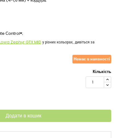
а 1,4-1,6 мм) + кордура;
te Сontrol®;
Lowa Zephyr GTX MID
у різних кольорах, дивіться за
Немає в наявності
Кількість
Додати в кошик