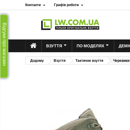
Контакти
Графік роботи


Відгуки про магазин
ВЗУТТЯ
ПО МОДЕЛЯХ
ДЕМІ
Додому
Взуття
Тактичне взуття
Черевики