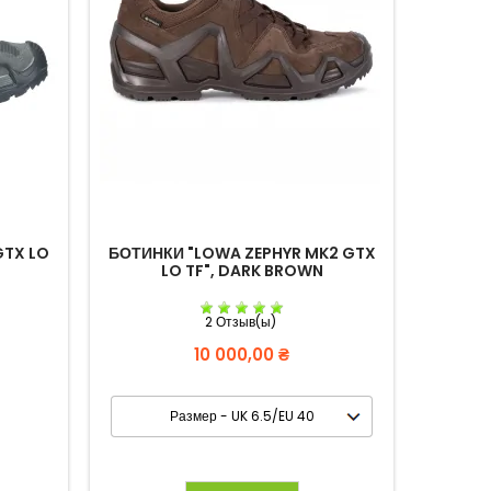
GTX LO
БОТИНКИ "LOWA ZEPHYR MK2 GTX
БОТИНКИ
LO TF", DARK BROWN
2 Отзыв(ы)
Цена
10 000,00 ₴