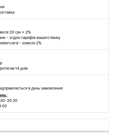
ння
доставка
місія 20 грн + 2%
к - згідно тарифів вашого банку
stercard - комісія 2%
ар
ротягом 14 днів
ідправляється в день замовлення
ень:
:30-20:20
8:00