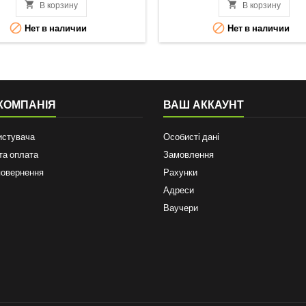

В корзину

В корзину


Нет в наличии
Нет в наличии
КОМПАНІЯ
ВАШ АККАУНТ
истувача
Особисті дані
та оплата
Замовлення
повернення
Рахунки
Адреси
Ваучери