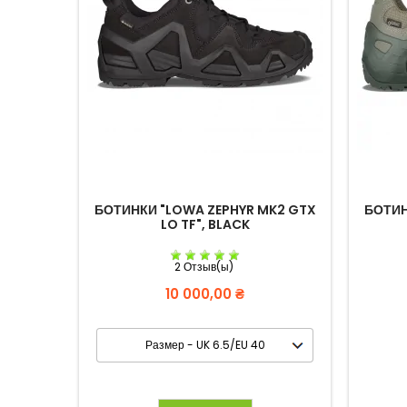
БОТИНКИ "LOWA ZEPHYR MK2 GTX
БОТИН
LO TF", BLACK
2 Отзыв(ы)
Цена
10 000,00 ₴