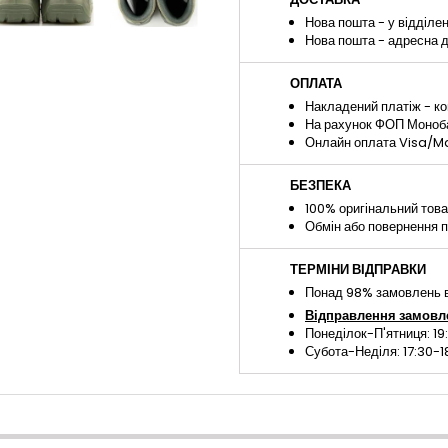
Нова пошта - у відділе
Нова пошта - адресна 
ОПЛАТА
Накладений платіж - ко
На рахунок ФОП Монобан
Онлайн оплата Visa/Ma
БЕЗПЕКА
100% оригінальний тов
Обмін або повернення п
ТЕРМІНИ ВІДПРАВКИ
Понад 98% замовлень в
Відправлення замовл
Понеділок-П'ятниця: 19
Субота-Неділя: 17:30-1