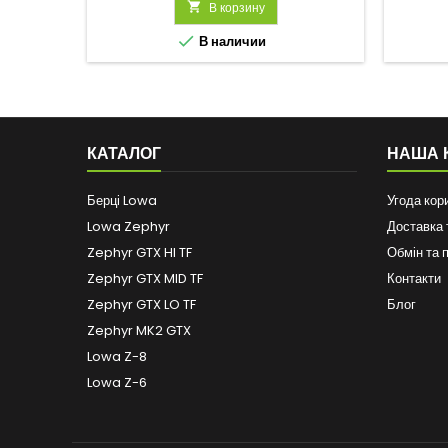

В корзину

В наличии
КАТАЛОГ
НАША 
Берці Lowa
Угода кор
Lowa Zephyr
Доставка 
Zephyr GTX HI TF
Обмін та 
Zephyr GTX MID TF
Контакти
Zephyr GTX LO TF
Блог
Zephyr MK2 GTX
Lowa Z-8
Lowa Z-6