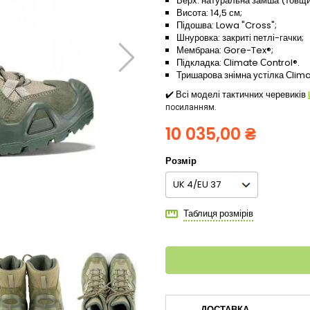
Верх: натуральна замша (товщин
Висота: 14,5 см;
Підошва: Lowa "Cross";
Шнуровка: закриті петлі-гачки;
Мембрана: Gore-Tex®;
Підкладка: Сlimate Сontrol®.
Тришарова знімна устілка Сlima
✔️ Всі моделі тактичних черевиків
посиланням.
10 035,00 ₴
Розмір
Таблиця розмірів
ДОСТАВКА