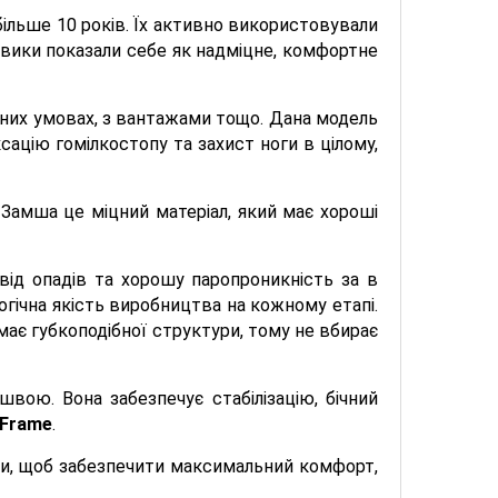
більше 10 років. Їх активно використовували
еревики показали себе як надміцне, комфортне
дних умовах, з вантажами тощо. Дана модель
сацію гомілкостопу та захист ноги в цілому,
 Замша це міцний матеріал, який має хороші
г від опадів та хорошу паропроникність за в
огічна якість виробництва на кожному етапі.
має губкоподібної структури, тому не вбирає
вою. Вона забезпечує стабілізацію, бічний
y Frame
.
ари, щоб забезпечити максимальний комфорт,