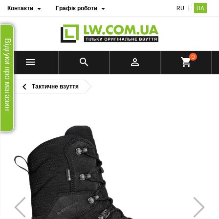
Контакти
Графік роботи
RU
UA


Відгуки про магазин
0


shopping_cart

Тактичне взуття