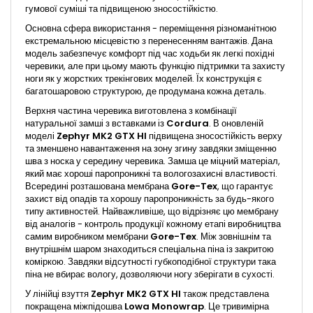
гумової суміші та підвищеною зносостійкістю.
Основна сфера використання - переміщення різноманітною
екстремальною місцевістю з перенесенням вантажів. Дана
модель забезпечує комфорт під час ходьби як легкі похідні
черевики, але при цьому мають функцію підтримки та захисту
ноги як у жорстких трекінгових моделей. Їх конструкція є
багатошаровою структурою, де продумана кожна деталь.
Верхня частина черевика виготовлена ​​з комбінації
натуральної замші з вставками із
Cordura
. В оновленій
моделі
Zephyr MK2
GTX HI
підвищена зносостійкість верху
та зменшено навантаження на зону згину завдяки зміщенню
шва з носка у середину черевика. Замша це міцний матеріал,
який має хороші паропроникні та вологозахисні властивості.
Всередині розташована мембрана
Gore-Tex
, що гарантує
захист від опадів та хорошу паропроникність за будь-якого
типу активностей. Найважливіше, що відрізняє цю мембрану
від аналогів - контроль продукції кожному етапі виробництва
самим виробником мембрани
Gore-Tex
. Між зовнішнім та
внутрішнім шаром знаходиться спеціальна піна із закритою
коміркою. Завдяки відсутності губкоподібної структури така
піна не вбирає вологу, дозволяючи ногу зберігати в сухості.
У лінійці взуття
Zephyr MK2
GTX HI
також представлена
покращена міжпідошва
Lowa Monowrap
. Це тривимірна