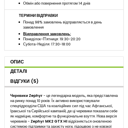
Обмін або повернення протягом 14 днів
ТЕРМІНИ ВІДПРАВКИ
Понад 98% замовлень відправляється в день
замовлення
Відправлення замовлень:
Понеділок-П'ятниця: 19:30-20:20
Субота-Неділя: 17:30-18:00
ОПИС
ДЕТАЛІ
ВІДГУКИ
(5)
Черевики Zephyr
- це легендарна модель, яка представлена
​​на ринку понад 10 років. Їх активно використовували
спецпідрозділи США та коаліційних сил під час Афганської,
Іракської та Сирійської кампаній, де ці черевики показали себе
як надміцне, комфортне та функціональне взуття. Нова версія
черевиків -
Zephyr MK2
GTX HI
відрізняється оновленою
системою підтримки та захисту ноги, підошвою з не ковзкої