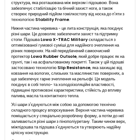
структура, яка розташована між верхом і підошвою. Вона
забезпечує стабілізацію та бічний захист ноги, а також
створює природний підйом гомілкостопу від носка до п'яти з
технологією
Stability Frame
.
Нижня частина черевика - це лита конструкція, яка поєднує
різні шари. Це дозволяє забезпечити захист та підтримку
стопи. Підошва
Lowa X-TRAC Military
складається з
оптимізованої гумової суміші для надійного зчеплення на
різних поверхнях. На ній передбачений самоочисний
протектор
Lowa Rubber Outsole
, який добре працює як на
грунті, так і на асфальтованому покритті. Також у цій підошві
застосовано технологію
Slip Resistance
, яка захищає від
ковзання на вологих, слизьких та маслянистих поверхнях, а
ще забезпечує гарне зчеплення на рельєфі. Ця модель
поєднує в собі тепло- та холодоізоляційні властивості,
підвищені протиковзні характеристики, стійкість до впливу
палива, масла та контактного тепла.
Усі шари з'єднуються між собою за допомогою технічно
складного процесу впорскування. Верхня частина черевика
поміщається у спеціально розроблену форму, а потім до неї
заливаються різні шари з пінополіуретану. Таким чином верх,
міжпідошва та підошва з'єднуються та утворюють надійну
цілісну конструкцію.