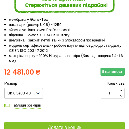
мембрана - Gore-Tex
вага пари (розмір UK 8) - 1250 г
зйомна устілка Lowa Professional
підошва - Lowa® X-TRAC® Military
шнурівка - закриті петлі-гачки з блокатором посередині
модель сертифікована як робоче взуття відповідно до стандарту
CE EN ISO 20347:2012
матеріал верху - 100% Натуральна шкіра (Замша, товщина 1.4-1.6
мм)
12 481,00 ₴
В наявності
Розмір
Кількість
Таблиця розмірів
Додати в кошик