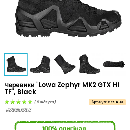
Черевики "Lowa Zephyr MK2 GTX HI
TF", Black
(
5
відгуки)
Артикул:
art1493
Додати відгук