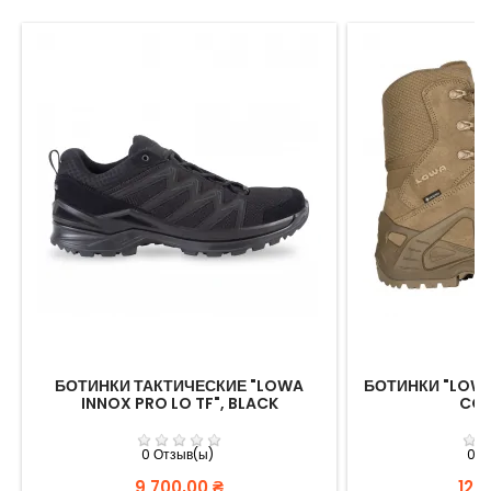
БОТИНКИ ТАКТИЧЕСКИЕ "LOWA
БОТИНКИ "LOWA 
INNOX PRO LO TF", BLACK
COY
0 Отзыв(ы)
0 О
Цена
Цен
9 700,00 ₴
12 