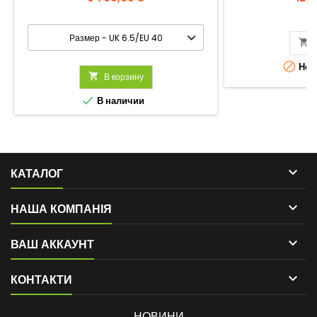


Нет 

В корзину

В наличии

КАТАЛОГ

НАША КОМПАНІЯ

ВАШ АККАУНТ

КОНТАКТИ
НОВИНИ