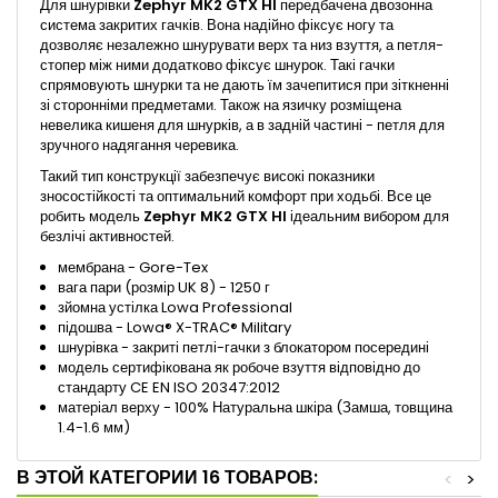
Для шнурівки
Zephyr MK2 GTX HI
передбачена двозонна
система закритих гачків. Вона надійно фіксує ногу та
дозволяє незалежно шнурувати верх та низ взуття, а петля-
стопер між ними додатково фіксує шнурок. Такі гачки
спрямовують шнурки та не дають їм зачепитися при зіткненні
зі сторонніми предметами. Також на язичку розміщена
невелика кишеня для шнурків, а в задній частині - петля для
зручного надягання черевика.
Такий тип конструкції забезпечує високі показники
зносостійкості та оптимальний комфорт при ходьбі. Все це
робить модель
Zephyr MK2
GTX HI
ідеальним вибором для
безлічі активностей.
мембрана - Gore-Tex
вага пари (розмір UK 8) - 1250 г
зйомна устілка Lowa Professional
підошва - Lowa® X-TRAC® Military
шнурівка - закриті петлі-гачки з блокатором посередині
модель сертифікована як робоче взуття відповідно до
стандарту CE EN ISO 20347:2012
матеріал верху - 100% Натуральна шкіра (Замша, товщина
1.4-1.6 мм)
В ЭТОЙ КАТЕГОРИИ 16 ТОВАРОВ:
<
>