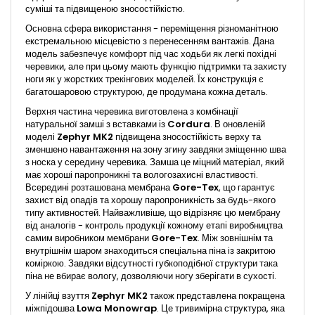
суміші та підвищеною зносостійкістю.
Основна сфера використання - переміщення різноманітною
екстремальною місцевістю з перенесенням вантажів. Дана
модель забезпечує комфорт під час ходьби як легкі похідні
черевики, але при цьому мають функцію підтримки та захисту
ноги як у жорстких трекінгових моделей. Їх конструкція є
багатошаровою структурою, де продумана кожна деталь.
Верхня частина черевика виготовлена ​​з комбінації
натуральної замші з вставками із
Cordura
. В оновленій
моделі
Zephyr MK2
підвищена зносостійкість верху та
зменшено навантаження на зону згину завдяки зміщенню шва
з носка у середину черевика. Замша це міцний матеріал, який
має хороші паропроникні та вологозахисні властивості.
Всередині розташована мембрана
Gore-Tex
, що гарантує
захист від опадів та хорошу паропроникність за будь-якого
типу активностей. Найважливіше, що відрізняє цю мембрану
від аналогів - контроль продукції кожному етапі виробництва
самим виробником мембрани
Gore-Tex
. Між зовнішнім та
внутрішнім шаром знаходиться спеціальна піна із закритою
коміркою. Завдяки відсутності губкоподібної структури така
піна не вбирає вологу, дозволяючи ногу зберігати в сухості.
У лінійці взуття
Zephyr MK2
також представлена покращена
міжпідошва
Lowa Monowrap
. Це тривимірна структура, яка