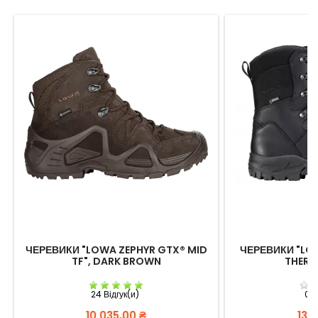
ЧЕРЕВИКИ "LOWA ZEPHYR GTX® MID
ЧЕРЕВИКИ "LO
TF", DARK BROWN
THERM
24 Відгук(и)
0 В
Вартість
Варт
10 035,00 ₴
13 