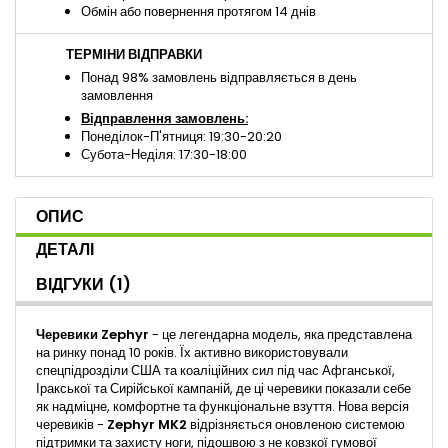
Обмін або повернення протягом 14 днів
ТЕРМІНИ ВІДПРАВКИ
Понад 98% замовлень відправляється в день
замовлення
Відправлення замовлень:
Понеділок-П'ятниця: 19:30-20:20
Субота-Неділя: 17:30-18:00
ОПИС
ДЕТАЛІ
ВІДГУКИ
(1)
Черевики Zephyr
- це легендарна модель, яка представлена
​​на ринку понад 10 років. Їх активно використовували
спецпідрозділи США та коаліційних сил під час Афганської,
Іракської та Сирійської кампаній, де ці черевики показали себе
як надміцне, комфортне та функціональне взуття. Нова версія
черевиків -
Zephyr MK2
відрізняється оновленою системою
підтримки та захисту ноги, підошвою з не ковзкої гумової