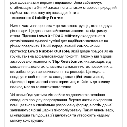
розташована між верхом і підошвою. Вона забезпечує
стабілізацію та бічний захист ноги, а також створює природний
підйом гомілкостопу від носка до п'яти з
технологією
Stability Frame
.
Нижня частина черевика - це лита конструкція, яка поєднує
різні шари. Це дозволяє забезпечити захист та підтримку
стопи. Підошва
Lowa X-TRAC Military
складається з
оптимізованої гумової суміші для надійного зчеплення на
різних поверхнях. На ній передбачений самоочисний
протектор
Lowa Rubber Outsole
, який добре працює як на
грунті, так і на асфальтованому покритті. Також у цій підошві
застосовано технологію
Slip Resistance
, яка захищає від
ковзання на вологих, слизьких та маслянистих поверхнях, а
ще забезпечує гарне зчеплення на рельєфі. Ця модель
поєднує в собі тепло- та холодоізоляційні властивості,
підвищені протиковзні характеристики, стійкість до впливу
палива, масла та контактного тепла.
Усі шари з'єднуються між собою за допомогою технічно
складного процесу впорскування. Верхня частина черевика
поміщається у спеціально розроблену форму, а потім до неї
заливаються різні шари з пінополіуретану. Таким чином верх,
міжпідошва та підошва з'єднуються та утворюють надійну
цілісну конструкцію.