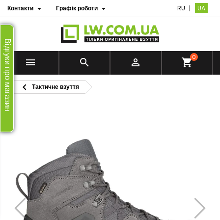
Контакти
Графік роботи
RU
UA


Відгуки про магазин
0


shopping_cart

Тактичне взуття