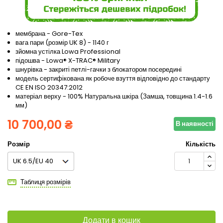
мембрана - Gore-Tex
вага пари (розмір UK 8) - 1140 г
зйомна устілка Lowa Professional
підошва - Lowa® X-TRAC® Military
шнурівка - закриті петлі-гачки з блокатором посередині
модель сертифікована як робоче взуття відповідно до стандарту
CE EN ISO 20347:2012
матеріал верху - 100% Натуральна шкіра (Замша, товщина 1.4-1.6
мм)
10 700,00 ₴
В наявності
Розмір
Кількість
Таблиця розмірів
Додати в кошик