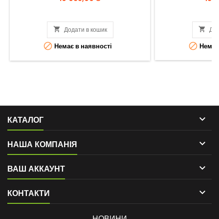

Додати в кошик

Дод


Немає в наявності
Немає 

КАТАЛОГ

НАША КОМПАНІЯ

ВАШ АККАУНТ

КОНТАКТИ
НОВИНИ