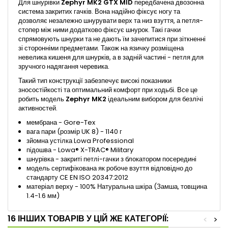
Для шнурівки
Zephyr MK2 GTX MID
передбачена двозонна
система закритих гачків. Вона надійно фіксує ногу та
дозволяє незалежно шнурувати верх та низ взуття, а петля-
стопер між ними додатково фіксує шнурок. Такі гачки
спрямовують шнурки та не дають їм зачепитися при зіткненні
зі сторонніми предметами. Також на язичку розміщена
невелика кишеня для шнурків, а в задній частині - петля для
зручного надягання черевика.
Такий тип конструкції забезпечує високі показники
зносостійкості та оптимальний комфорт при ходьбі. Все це
робить модель
Zephyr MK2
ідеальним вибором для безлічі
активностей.
мембрана - Gore-Tex
вага пари (розмір UK 8) - 1140 г
зйомна устілка Lowa Professional
підошва - Lowa® X-TRAC® Military
шнурівка - закриті петлі-гачки з блокатором посередині
модель сертифікована як робоче взуття відповідно до
стандарту CE EN ISO 20347:2012
матеріал верху - 100% Натуральна шкіра (Замша, товщина
1.4-1.6 мм)
16 ІНШИХ ТОВАРІВ У ЦІЙ ЖЕ КАТЕГОРІЇ:
<
>