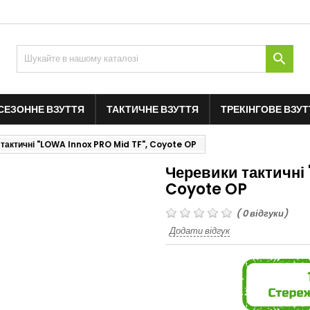

СЕЗОННЕ ВЗУТТЯ
ТАКТИЧНЕ ВЗУТТЯ
ТРЕКІНГОВЕ ВЗУТ
 тактичні "LOWA Innox PRO Mid TF", Coyote OP
Черевики тактичні
Coyote OP
(
0
відгуки)
Додати відгук