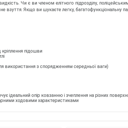
видкість. Чи є ви членом елітного підрозділу, поліцейськ
чне взуття. Якщо ви шукаєте легку, багатофункціональну п
 кріплення підошви
тлі
для використання з спорядженням середньої ваги)
є ідеальний опір ковзанню і зчеплення на різних поверхня
 гарними ходовими характеристиками