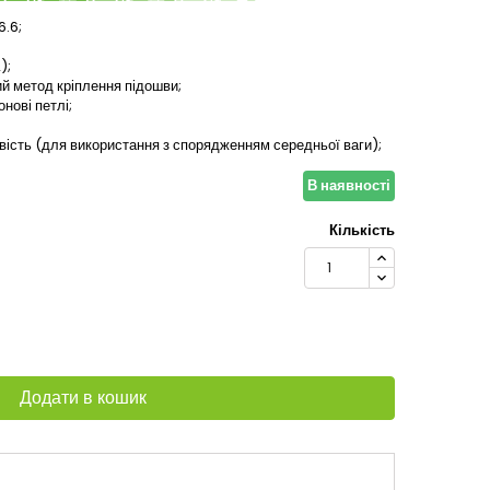
6.6;
);
й метод кріплення підошви;
нові петлі;
вість (для використання з спорядженням середньої ваги);
В наявності
Кількість
Додати в кошик