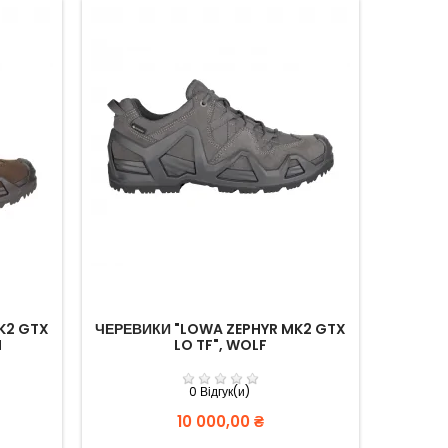
K2 GTX
ЧЕРЕВИКИ "LOWA ZEPHYR MK2 GTX
ЧЕРЕВИ
N
LO TF", WOLF
0 Відгук(и)
Вартість
10 000,00 ₴