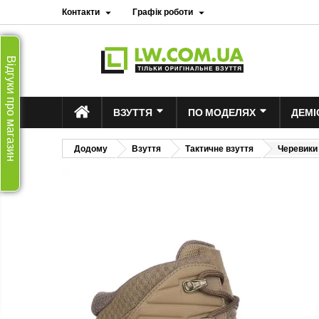
Контакти
Графік роботи


Відгуки про магазин
ВЗУТТЯ
ПО МОДЕЛЯХ
ДЕМІ
Додому
Взуття
Тактичне взуття
Черевики