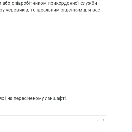
им або співробітником прикордонної служби -
ару черевиків, то ідеальним рішенням для вас
х і на пересіченому ланшафті
<
>