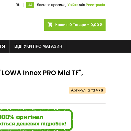
RU
UA
Ласкаво просимо,
Увійти
або
Реєстрація
shopping_cart
Кошик:
0
Товари - 0,00 ₴
ТЯ
ВІДГУКИ ПРО МАГАЗИН
 "LOWA Innox PRO Mid TF",
Артикул:
art1476