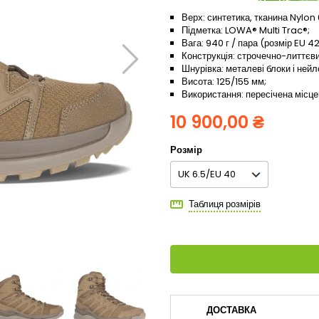
Верх: синтетика, тканина Nylon 
Підметка: LOWA® Multi Trac®;
Вага: 940 г / пара (розмір EU 42
Конструкція: строчечно-литтєви
Шнурівка: металеві блоки і нейло
Висота: 125/155 мм;
Використання: пересічена місце
10 900,00 ₴
Розмір
Таблиця розмірів
ДОСТАВКА