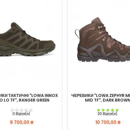
ИКИ ТАКТИЧНІ "LOWA INNOX
ЧЕРЕВИКИ "LOWA ZEPHYR M
O LO TF", RANGER GREEN
MID TF", DARK BROW
0 Відгук(и)
20 Відгук(и)
Вартість
Вартість
9 700,00 ₴
10 700,00 ₴