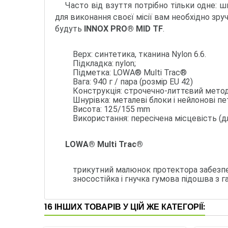
Часто від взуття потрібно тільки одне: ш
для виконання своєї місії вам необхідно зру
будуть
INNOX PRO® MID TF
.
Верх: синтетика, тканина Nylon 6.6.
Підкладка: nylon;
Підметка: LOWA® Multi Trac®
Вага: 940 г / пара (розмір EU 42)
Конструкція: строчечно-литтєвий метод
Шнурівка: металеві блоки і нейлонові пе
Висота: 125/155 mm
Використання: пересічена місцевість (
LOWA® Multi Trac®
трикутний малюнок протектора забезпечу
зносостійка і гнучка гумова підошва з
16 ІНШИХ ТОВАРІВ У ЦІЙ ЖЕ КАТЕГОРІЇ: