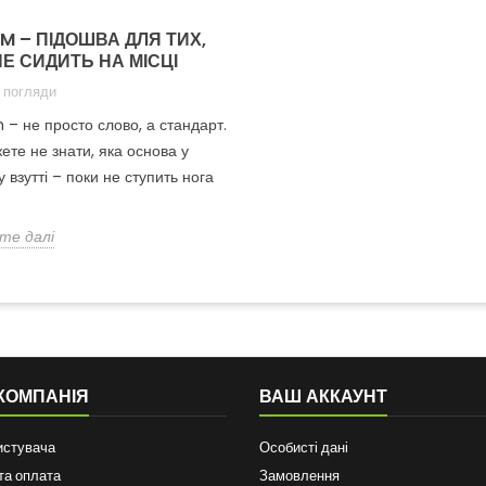
AM – ПІДОШВА ДЛЯ ТИХ,
НЕ СИДИТЬ НА МІСЦІ
 погляди
 – не просто слово, а стандарт.
ете не знати, яка основа у
 взутті – поки не ступить нога
те далі
КОМПАНІЯ
ВАШ АККАУНТ
истувача
Особисті дані
та оплата
Замовлення