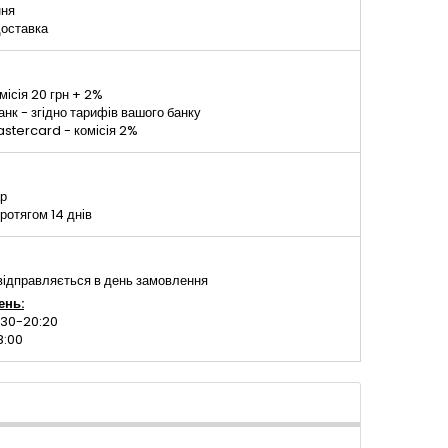
ння
доставка
місія 20 грн + 2%
к - згідно тарифів вашого банку
stercard - комісія 2%
ар
ротягом 14 днів
ідправляється в день замовлення
ень:
:30-20:20
8:00