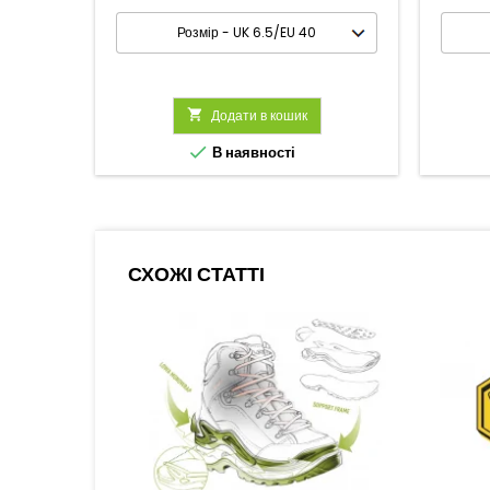

Додати в кошик

В наявності
СХОЖІ СТАТТІ