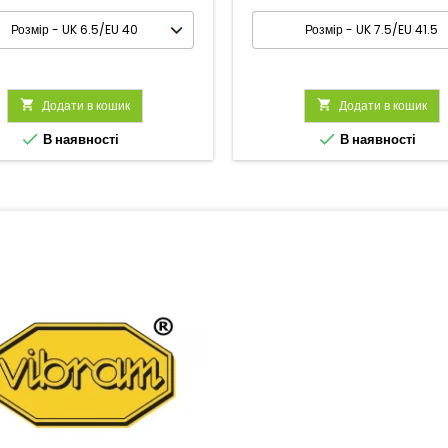

Додати в кошик

Додати в кошик


В наявності
В наявності