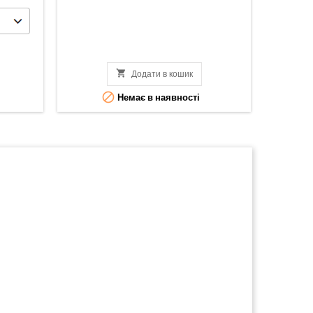

Додати в кошик

Немає в наявності