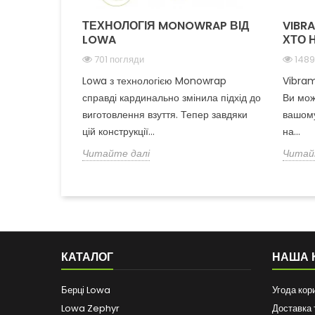
ТЕХНОЛОГІЯ MONOWRAP ВІД
VIBR
LOWA
ХТО 
701 погляди
1489
Lowa з технологією Monowrap
Vibram
справді кардинально змінила підхід до
Ви мож
виготовлення взуття. Тепер завдяки
вашому
цій конструкції...
на...
Читайте далі
Читай
КАТАЛОГ
НАША 
Берці Lowa
Угода кор
Lowa Zephyr
Доставка 