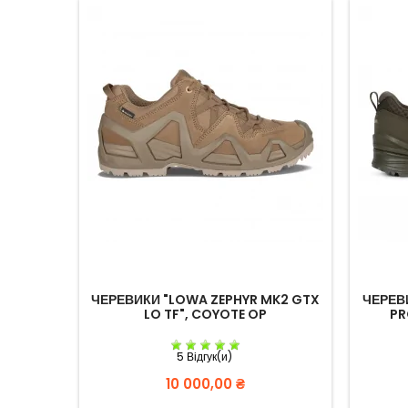
ЧЕРЕВИКИ "LOWA ZEPHYR MK2 GTX
ЧЕРЕВ
LO TF", COYOTE OP
PR
5 Відгук(и)
Вартість
10 000,00 ₴