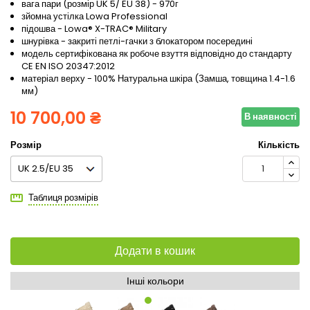
вага пари (розмір UK 5/ EU 38) - 970г
зйомна устілка Lowa Professional
підошва - Lowa® X-TRAC® Military
шнурівка - закриті петлі-гачки з блокатором посередині
модель сертифікована як робоче взуття відповідно до стандарту
CE EN ISO 20347:2012
матеріал верху - 100% Натуральна шкіра (Замша, товщина 1.4-1.6
мм)
10 700,00 ₴
В наявності
Розмір
Кількість
Таблиця розмірів
Додати в кошик
Інші кольори