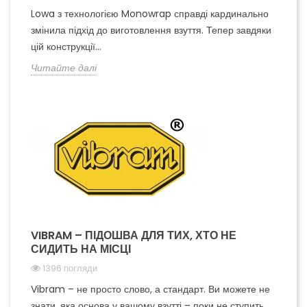
Lowa з технологією Monowrap справді кардинально
змінила підхід до виготовлення взуття. Тепер завдяки
цій конструкції...
Читайте далі
VIBRAM – ПІДОШВА ДЛЯ ТИХ, ХТО НЕ
СИДИТЬ НА МІСЦІ
1396 погляди
Vibram – не просто слово, а стандарт. Ви можете не
знати, яка основа у вашому взутті – поки не ступить