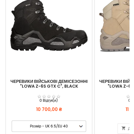
ЧЕРЕВИКИ ВІЙСЬКОВІ ДЕМІСЕЗОННІ
ЧЕРЕВИКИ ВІЙС
"LOWA Z-6S GTX C", BLACK
"LOWA Z-6N
0 Відгук(и)
0 В
Вартість
Вар
10 700,00 ₴
11 

Дод