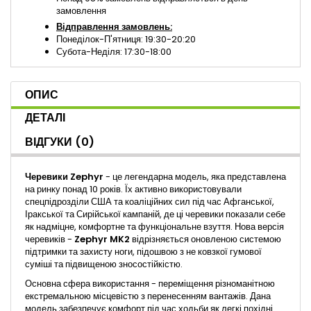
замовлення
Відправлення замовлень:
Понеділок-П'ятниця: 19:30-20:20
Субота-Неділя: 17:30-18:00
ОПИС
ДЕТАЛІ
ВІДГУКИ
(0)
Черевики Zephyr
- це легендарна модель, яка представлена
​​на ринку понад 10 років. Їх активно використовували
спецпідрозділи США та коаліційних сил під час Афганської,
Іракської та Сирійської кампаній, де ці черевики показали себе
як надміцне, комфортне та функціональне взуття. Нова версія
черевиків -
Zephyr MK2
відрізняється оновленою системою
підтримки та захисту ноги, підошвою з не ковзкої гумової
суміші та підвищеною зносостійкістю.
Основна сфера використання - переміщення різноманітною
екстремальною місцевістю з перенесенням вантажів. Дана
модель забезпечує комфорт під час ходьби як легкі похідні