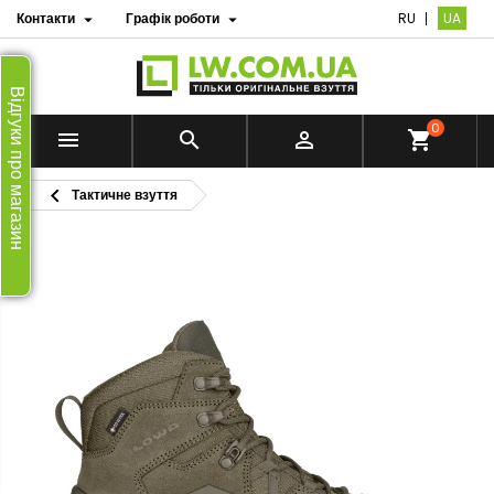
Контакти
Графік роботи
RU
UA


Відгуки про магазин
0


shopping_cart

Тактичне взуття