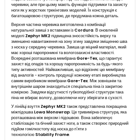
черевики, але при цьому мають функцію підтримки та захисту
ноги як у жорстких трекінгових моделей. Їх конструкція є
багатошаровою структурою, де продумана кожна деталь.
Верхня частина черевика виготовлена ​​з комбінації
натуральної замші з вставками із
Cordura
. В оновленій
моделі
Zephyr MK2
підвищена зносостійкість верху та
зменшено навантаження на зону згину завдяки зміщенню шва
з носка у середину черевика. Замша це міцний матеріал, який
має хороші паропроникні та вологозахисні властивості.
Всередині розташована мембрана
Gore-Tex
, що гарантує
захист від опадів та хорошу паропроникність за будь-якого
типу активностей. Найважливіше, що відрізняє цю мембрану
від аналогів - контроль продукції кожному етапі виробництва
самим виробником мембрани
Gore-Tex
. Між зовнішнім та
внутрішнім шаром знаходиться спеціальна піна із закритою
коміркою. Завдяки відсутності губкоподібної структури така
піна не вбирає вологу, дозволяючи ногу зберігати в сухості.
У лінійці взуття
Zephyr MK2
також представлена покращена
міжпідошва
Lowa Monowrap
. Це тривимірна структура, яка
розташована між верхом і підошвою. Вона забезпечує
стабілізацію та бічний захист ноги, а також створює природний
підйом гомілкостопу від носка до п'яти з
технологією
Stability Frame
.