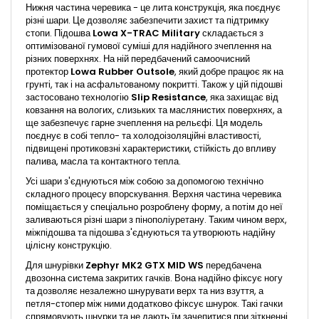
Нижня частина черевика - це лита конструкція, яка поєднує
різні шари. Це дозволяє забезпечити захист та підтримку
стопи. Підошва
Lowa X-TRAC Military
складається з
оптимізованої гумової суміші для надійного зчеплення на
різних поверхнях. На ній передбачений самоочисний
протектор
Lowa Rubber Outsole
, який добре працює як на
грунті, так і на асфальтованому покритті. Також у цій підошві
застосовано технологію
Slip Resistance
, яка захищає від
ковзання на вологих, слизьких та маслянистих поверхнях, а
ще забезпечує гарне зчеплення на рельєфі. Ця модель
поєднує в собі тепло- та холодоізоляційні властивості,
підвищені протиковзні характеристики, стійкість до впливу
палива, масла та контактного тепла.
Усі шари з'єднуються між собою за допомогою технічно
складного процесу впорскування. Верхня частина черевика
поміщається у спеціально розроблену форму, а потім до неї
заливаються різні шари з пінополіуретану. Таким чином верх,
міжпідошва та підошва з'єднуються та утворюють надійну
цілісну конструкцію.
Для шнурівки
Zephyr MK2 GTX MID WS
передбачена
двозонна система закритих гачків. Вона надійно фіксує ногу
та дозволяє незалежно шнурувати верх та низ взуття, а
петля-стопер між ними додатково фіксує шнурок. Такі гачки
спрямовують шнурки та не дають їм зачепитися при зіткненні