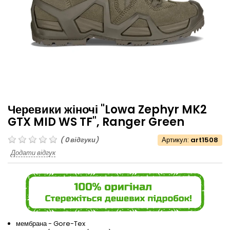
Черевики жіночі "Lowa Zephyr MK2
GTX MID WS TF", Ranger Green
(
0
відгуки)
Артикул:
art1508
Додати відгук
мембрана - Gore-Tex