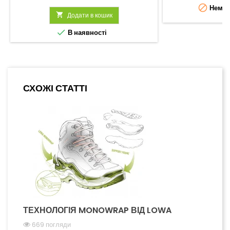

Немає 

Додати в кошик

В наявності
СХОЖІ СТАТТІ
ТЕХНОЛОГІЯ MONOWRAP ВІД LOWA
669 погляди