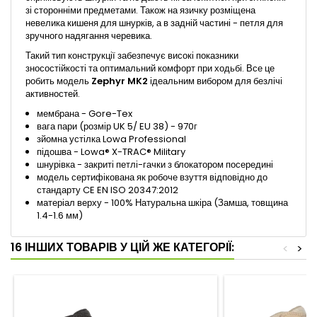
зі сторонніми предметами. Також на язичку розміщена
невелика кишеня для шнурків, а в задній частині - петля для
зручного надягання черевика.
Такий тип конструкції забезпечує високі показники
зносостійкості та оптимальний комфорт при ходьбі. Все це
робить модель
Zephyr MK2
ідеальним вибором для безлічі
активностей.
мембрана - Gore-Tex
вага пари (розмір UK 5/ EU 38) - 970г
зйомна устілка Lowa Professional
підошва - Lowa® X-TRAC® Military
шнурівка - закриті петлі-гачки з блокатором посередині
модель сертифікована як робоче взуття відповідно до
стандарту CE EN ISO 20347:2012
матеріал верху - 100% Натуральна шкіра (Замша, товщина
1.4-1.6 мм)
16 ІНШИХ ТОВАРІВ У ЦІЙ ЖЕ КАТЕГОРІЇ:
<
>