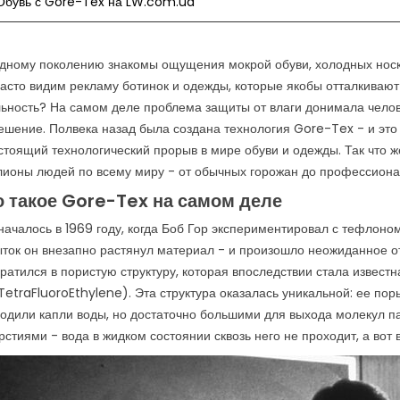
 Обувь с Gore-Tex на LW.com.ua
ГИЯ MONOWRAP
CORDURA -
GOR
СВЕРХПРОЧНАЯ ТКАНЬ
СТО
ДЛЯ СЛОЖНЫХ УСЛОВИЙ
ТЕХ
мотры
дному поколению знакомы ощущения мокрой обуви, холодных носко
1652 Просмотры
1
ологией Monowrap
асто видим рекламу ботинок и одежды, которые якобы отталкивают 
Легендарная ткань, которая
Полв
но кардинально
ьность? На самом деле проблема защиты от влаги донимала челове
стала синонимом неуязвимости
техн
дход к изготовлению
ешение. Полвека назад была создана технология Gore-Tex - и это 
в мире тактического снаряжения,
прос
ь благодаря этой...
стоящий технологический прорыв в мире обуви и одежды. Так что 
и не зря - она может...
удач
ионы людей по всему миру - от обычных горожан до профессион
льше
наст
Читайте дальше
о такое Gore-Tex на самом деле
Чит
началось в 1969 году, когда Боб Гор экспериментировал с тефлоно
ток он внезапно растянул материал - и произошло неожиданное от
ратился в пористую структуру, которая впоследствии стала извест
TetraFluoroEthylene). Эта структура оказалась уникальной: ее по
одили капли воды, но достаточно большими для выхода молекул пар
рстиями - вода в жидком состоянии сквозь него не проходит, а вот 