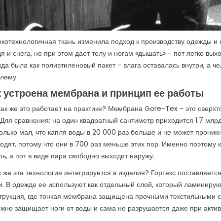
льше
котехнологичная ткань изменила подход к производству одежды и 
я и снега, но при этом дает телу и ногам «дышать» - пот легко в
да была как полиэтиленовый пакет - влага оставалась внутри, а ч
лему.
к устроена мембрана и принцип ее работы
как же это работает на практике? Мембрана Gore-Tex - это сверх
 Для сравнения: на один квадратный сантиметр приходится 1.7 млр
олько мал, что капля воды в 20 000 раз больше и не может проникн
одят, потому что они в 700 раз меньше этих пор. Именно поэтому 
рь, а пот в виде пара свободно выходит наружу.
к же эта технология интегрируется в изделия? Гортекс поставляет
и. В одежде ее используют как отдельный слой, который ламинируют
трукция, где тонкая мембрана защищена прочными текстильными сл
жно защищает ноги от воды и сама не разрушается даже при актив