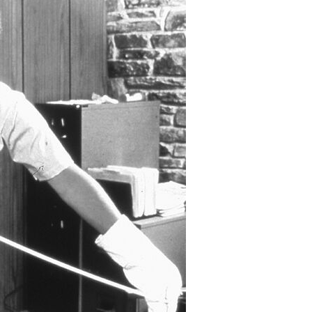
E-TEX - ВСЕ, ЧТО
CORDURA -
ИТ ЗНАТЬ О
СВЕРХПРОЧНАЯ ТКАНЬ
НОЛОГИИ
ДЛЯ СЛОЖНЫХ УСЛОВИЙ
659 Просмотры
1652 Просмотры
ека назад была создана
Легендарная ткань, которая
ология Gore-Tex - и это не
стала синонимом неуязвимости
то громкие слова или
в мире тактического снаряжения,
ный маркетинг, а
и не зря - она может...
оящий...
Читайте дальше
айте дальше