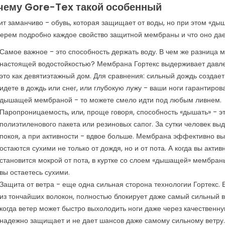
чему Gore-Tex такой особенный
ит заманчиво - обувь, которая защищает от воды, но при этом «дыш
ерем подробно каждое свойство защитной мембраны и что оно дает
Самое важное - это способность держать воду. В чем же разница
настоящей водостойкостью? Мембрана Гортекс выдерживает давле
это как девятиэтажный дом. Для сравнения: сильный дождь создае
идете в дождь или снег, или глубокую лужу - ваши ноги гарантирова
дышащей мембраной - то можете смело идти под любым ливнем.
Паропроницаемость, или, проще говоря, способность «дышать» - эт
полиэтиленового пакета или резиновых сапог. За сутки человек вы
покоя, а при активности - вдвое больше. Мембрана эффективно выв
остаются сухими не только от дождя, но и от пота. А когда вы актив
становится мокрой от пота, в куртке со слоем «дышащей» мембраны
вы остаетесь сухими.
Защита от ветра - еще одна сильная сторона технологии Гортекс. 
из тончайших волокон, полностью блокирует даже самый сильный в
когда ветер может быстро выхолодить ноги даже через качественну
надежно защищает и не дает шансов даже самому сильному ветру.