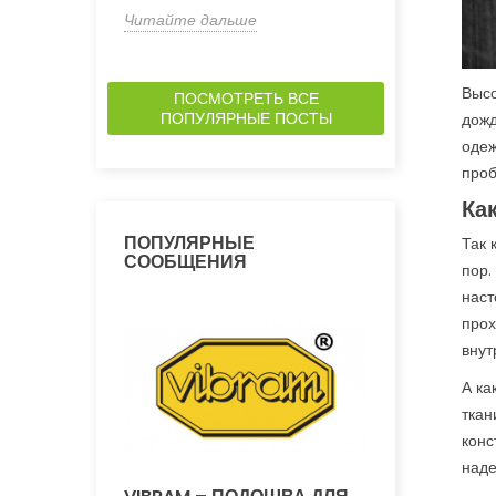
Читайте дальше
Читайте да
Высо
ПОСМОТРЕТЬ ВСЕ
ПОПУЛЯРНЫЕ ПОСТЫ
дожд
одеж
проб
Ка
ПОПУЛЯРНЫЕ
Так 
СООБЩЕНИЯ
пор.
наст
прох
внут
А ка
ткан
конс
наде