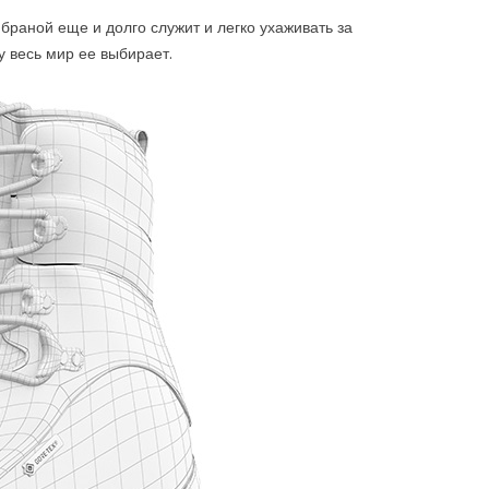
браной еще и долго служит и легко ухаживать за
у весь мир ее выбирает.