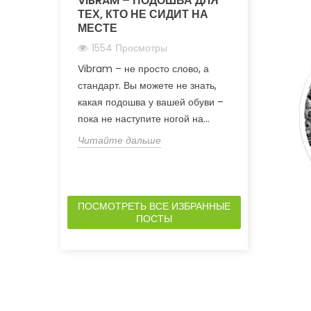
VIBRAM – ПОДОШВА ДЛЯ
ТЕХНОЛО
ТЕХ, КТО НЕ СИДИТ НА
ОТ LOWA
МЕСТЕ
714 Прос
1554 Просмотры
Lowa с техн
Vibram – не просто слово, а
действитель
стандарт. Вы можете не знать,
изменила по
какая подошва у вашей обуви –
обуви. Тепер
пока не наступите ногой на...
Читайте да
Читайте дальше
ПОСМОТРЕТЬ ВСЕ ИЗБРАННЫЕ
ПОСТЫ