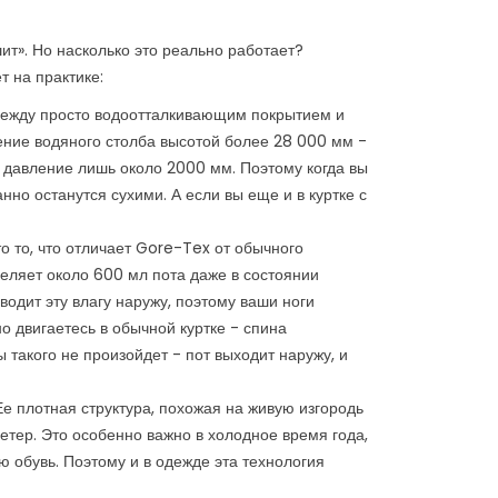
ит». Но насколько это реально работает?
 на практике:
 между просто водоотталкивающим покрытием и
ние водяного столба высотой более 28 000 мм -
т давление лишь около 2000 мм. Поэтому когда вы
нно останутся сухими. А если вы еще и в куртке с
о то, что отличает Gore-Tex от обычного
деляет около 600 мл пота даже в состоянии
одит эту влагу наружу, поэтому ваши ноги
но двигаетесь в обычной куртке - спина
 такого не произойдет - пот выходит наружу, и
Ее плотная структура, похожая на живую изгородь
етер. Это особенно важно в холодное время года,
ю обувь. Поэтому и в одежде эта технология