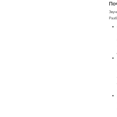
По
Звуч
Разб