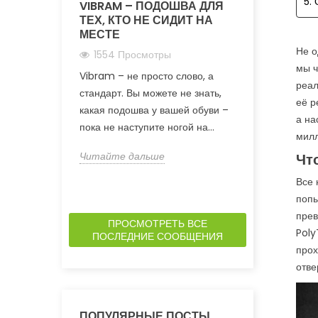
5.
VIBRAM – ПОДОШВА ДЛЯ
ТЕХНОЛО
ТЕХ, КТО НЕ СИДИТ НА
ОТ LOWA
МЕСТЕ
714 Прос
Не о
1554 Просмотры
Lowa с техн
мы ч
Vibram – не просто слово, а
действитель
реал
стандарт. Вы можете не знать,
изменила по
её р
какая подошва у вашей обуви –
обуви. Тепер
а на
пока не наступите ногой на...
милл
Читайте да
Читайте дальше
Чт
Все 
попы
прев
ПРОСМОТРЕТЬ ВСЕ
Poly
ПОСЛЕДНИЕ СООБЩЕНИЯ
прох
отве
ПОПУЛЯРНЫЕ ПОСТЫ