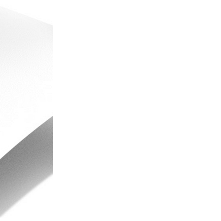
E-TEX - ВСЕ, ЧТО
КАК ОТЛИЧИТЬ
ИТ ЗНАТЬ О
ОРИГИНАЛ ОТ ПОДДЕЛКИ?
НОЛОГИИ
3662 Просмотры
659 Просмотры
Недобросовестные продавцы
ека назад была создана
стараются воспользоваться
ология Gore-Tex - и это не
доверием покупателей, поэтому
то громкие слова или
мы подготовили несколько
ный маркетинг, а
полезных...
оящий...
Читайте дальше
айте дальше