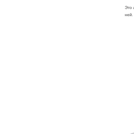
Это 
ней.