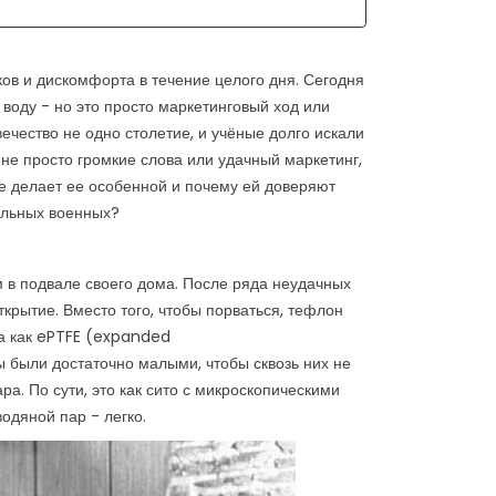
E-TEX - ВСЕ, ЧТО
КАК ОТЛИЧИТЬ
ИТ ЗНАТЬ О
ОРИГИНАЛ ОТ ПОДДЕЛКИ?
НОЛОГИИ
3662 Просмотры
в и дискомфорта в течение целого дня. Сегодня
659 Просмотры
Недобросовестные продавцы
воду - но это просто маркетинговый ход или
ека назад была создана
стараются воспользоваться
чество не одно столетие, и учёные долго искали
ология Gore-Tex - и это не
доверием покупателей, поэтому
не просто громкие слова или удачный маркетинг,
то громкие слова или
мы подготовили несколько
же делает ее особенной и почему ей доверяют
ный маркетинг, а
полезных...
альных военных?
оящий...
Читайте дальше
айте дальше
м в подвале своего дома. После ряда неудачных
крытие. Вместо того, чтобы порваться, тефлон
на как ePTFE (expanded
ры были достаточно малыми, чтобы сквозь них не
а. По сути, это как сито с микроскопическими
водяной пар - легко.