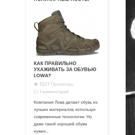
КАК ПРАВИЛЬНО
КАК ПРА
УХАЖИВАТЬ ЗА ОБУВЬЮ
ПОДОБРА
LOWA?
ОБУВИ L
5227 Просмотры
4356 Про
1 комментарий
2 Коммен
Компания Лова делает обувь из
Ботинки Lowa
лучших материалов, используя
специализир
современные технологии. Но
разных видов
даже такой хорошей обуви
требует осо
нужен...
подбора. Хотя