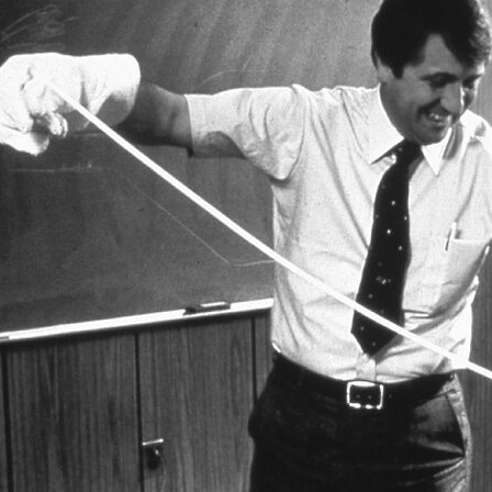
ВИЛЬНО
КАК ОТЛИЧИТЬ
GOR
ТЬ РАЗМЕР
ОРИГИНАЛ ОТ ПОДДЕЛКИ?
СТО
OWA?
ТЕХ
3662 Просмотры
смотры
1
Недобросовестные продавцы
тарии
Полв
стараются воспользоваться
техн
доверием покупателей, поэтому
 - это
прос
мы подготовили несколько
ованная обувь для
удач
полезных...
 активностей и
наст
бо внимательного
Читайте дальше
...
Чит