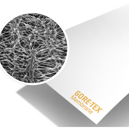
ГИЯ MONOWRAP
CORDURA -
GOR
СВЕРХПРОЧНАЯ ТКАНЬ
СТО
ДЛЯ СЛОЖНЫХ УСЛОВИЙ
ТЕХ
мотры
1652 Просмотры
1
ологией Monowrap
Легендарная ткань, которая
Полв
но кардинально
стала синонимом неуязвимости
техн
дход к изготовлению
в мире тактического снаряжения,
прос
ь благодаря этой...
и не зря - она может...
удач
льше
наст
Читайте дальше
Чит