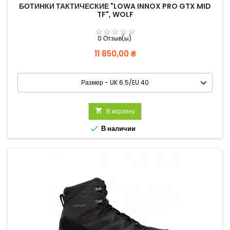
БОТИНКИ ТАКТИЧЕСКИЕ "LOWA INNOX PRO GTX MID
TF", WOLF
0 Отзыв(ы)
Цена
11 850,00 ₴

В корзину

В наличии