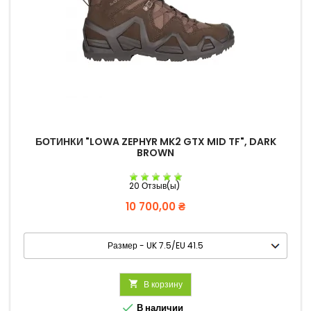
БОТИНКИ "LOWA ZEPHYR MK2 GTX MID TF", DARK
BROWN
20 Отзыв(ы)
Цена
10 700,00 ₴

В корзину

В наличии