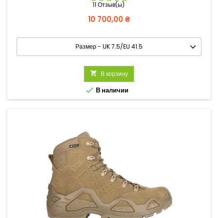
11 Отзыв(ы)
Цена
10 700,00 ₴

В корзину

В наличии