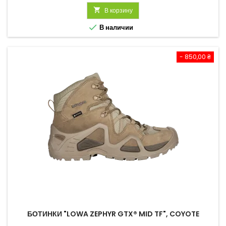

В корзину

В наличии
- 850,00 ₴
БОТИНКИ "LOWA ZEPHYR GTX® MID TF", COYOTE