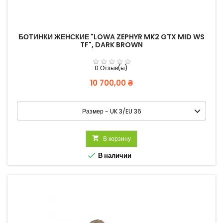
БОТИНКИ ЖЕНСКИЕ "LOWA ZEPHYR MK2 GTX MID WS
TF", DARK BROWN
0 Отзыв(ы)
Цена
10 700,00 ₴

В корзину

В наличии