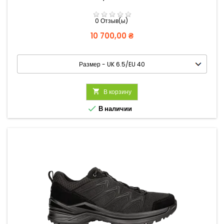
0 Отзыв(ы)
Цена
10 700,00 ₴

В корзину

В наличии