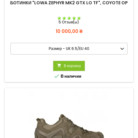
БОТИНКИ "LOWA ZEPHYR MK2 GTX LO TF", COYOTE OP
5 Отзыв(ы)
Цена
10 000,00 ₴

В корзину

В наличии