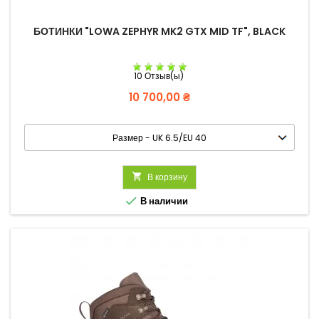
БОТИНКИ "LOWA ZEPHYR MK2 GTX MID TF", BLACK
10 Отзыв(ы)
Цена
10 700,00 ₴

В корзину

В наличии