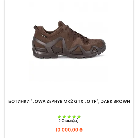
БОТИНКИ "LOWA ZEPHYR MK2 GTX LO TF", DARK BROWN
2 Отзыв(ы)
Цена
10 000,00 ₴