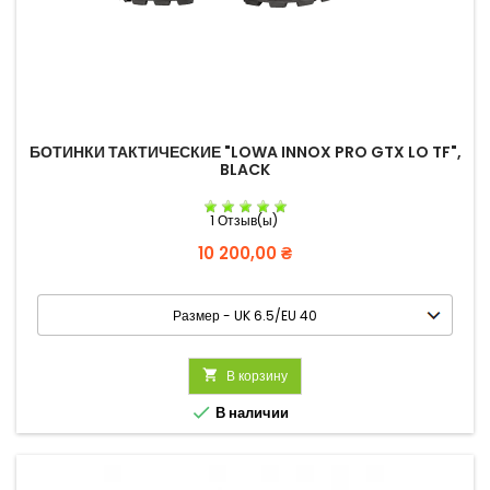
БОТИНКИ ТАКТИЧЕСКИЕ "LOWA INNOX PRO GTX LO TF",
BLACK
1 Отзыв(ы)
Цена
10 200,00 ₴

В корзину

В наличии