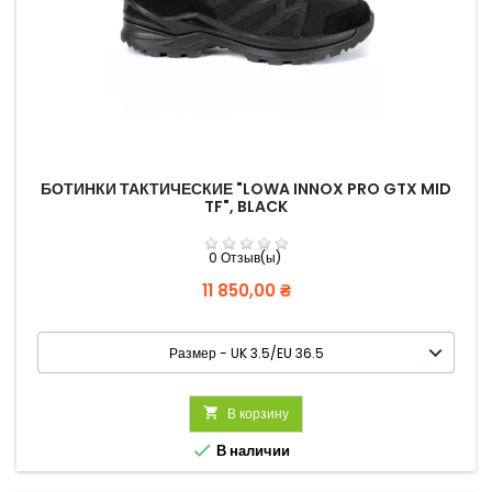
БОТИНКИ ТАКТИЧЕСКИЕ "LOWA INNOX PRO GTX MID
TF", BLACK
0 Отзыв(ы)
Цена
11 850,00 ₴

В корзину

В наличии