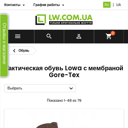
Контакты
График работы
RU
UA


Отзывы о магазине
0


shopping_cart

Обувь
Тактическая обувь Lowa с мембраной
Gore-Tex

Выбрать
Показано 1-48 из 79