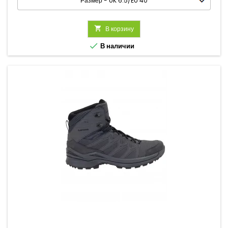

В корзину

В наличии