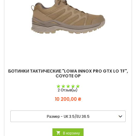
БОТИНКИ ТАКТИЧЕСКИЕ "LOWA INNOX PRO GTX LO TF",
COYOTE OP
2 Отзыв(ы)
Цена
10 200,00 ₴

В корзину