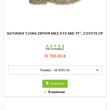
БОТИНКИ "LOWA ZEPHYR MK2 GTX MID TF", COYOTE OP
59 Отзыв(ы)
Цена
10 700,00 ₴

В корзину

В наличии