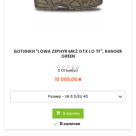
БОТИНКИ "LOWA ZEPHYR MK2 GTX LO TF", RANGER
GREEN
0 Отзыв(ы)
Цена
10 000,00 ₴

В корзину

В наличии