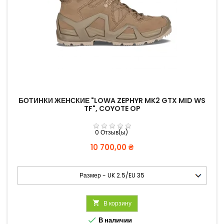
БОТИНКИ ЖЕНСКИЕ "LOWA ZEPHYR MK2 GTX MID WS
TF", COYOTE OP
0 Отзыв(ы)
Цена
10 700,00 ₴

В корзину

В наличии