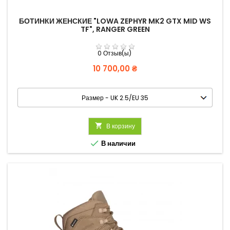
БОТИНКИ ЖЕНСКИЕ "LOWA ZEPHYR MK2 GTX MID WS
TF", RANGER GREEN
0 Отзыв(ы)
Цена
10 700,00 ₴

В корзину

В наличии