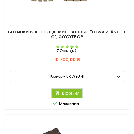
БОТИНКИ ВОЕННЫЕ ДЕМИСЕЗОННЫЕ "LOWA Z-6S GTX
C", COYOTE OP
7 Отзыв(ы)
Цена
10 700,00 ₴

В корзину

В наличии