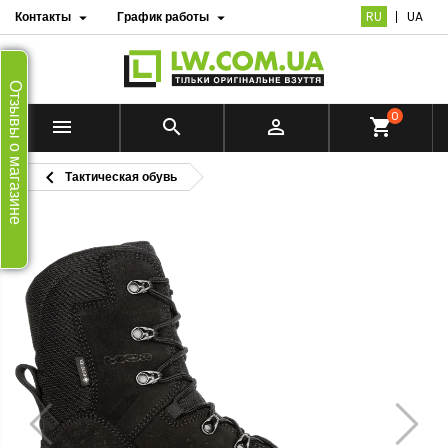
Контакты
График работы
RU
UA


Отзывы о магазине
0


shopping_cart

Тактическая обувь