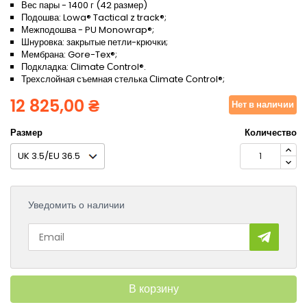
Вес пары - 1400 г (42 размер)
Подошва: Lowa® Tactical z track®;
Межподошва - PU Monowrap®;
Шнуровка: закрытые петли-крючки;
Мембрана: Gore-Tex®;
Подкладка: Сlimate Сontrol®.
Трехслойная съемная стелька Сlimate Сontrol®;
12 825,00 ₴
Нет в наличии
Размер
Количество
Уведомить о наличии
В корзину