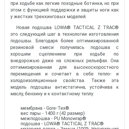
при ходьбе как легкие походные ботинки, но при
этом с функцией поддержки и защиты ноги как
у жестких треккинговых моделей.
Новая подошва LOWA® TACTICAL Z TRAC®
это следующий шаг в технологии изготовления
подошвы. Благодаря более оптимизированной
резиновой смеси получилась подошва с
хорошим сцеплением при ходьбе по
внедорожью даже на сложных рельефах. Она
оптимизированная для высокоскоростного
перемещения и сочетает в себе тепло- и
холодоизоляционные свойства. Также эта
модель подошвы антистатична, устойчива к
маслу, бензину и к контактному теплу.
мембрана - Gore-Tex®
вес пары - 1400 г (42 размер)
межподошва - PU Monowrap®
подошва - LOWA® TACTICAL Z TRAC®
материал верха - Замша (100% Натуральная