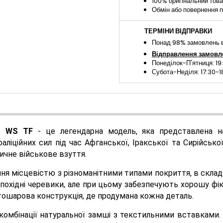
100% оригінальний тов
Обмін або повернення п
ТЕРМІНИ ВІДПРАВКИ
Понад 98% замовлень в
Відправлення замовл
Понеділок-П'ятниця: 19
Субота-Неділя: 17:30-1
ID WS TF
- це легендарна модель, яка представлена ​​
ліційних сил під час Афганської, Іракської та Сирійської
ичне військове взуття.
ня місцевістю з різноманітними типами покриття, в скла
 похідні черевики, але при цьому забезпечують хорошу фік
атошарова конструкція, де продумана кожна деталь.
 комбінації натуральної замші з текстильними вставками.