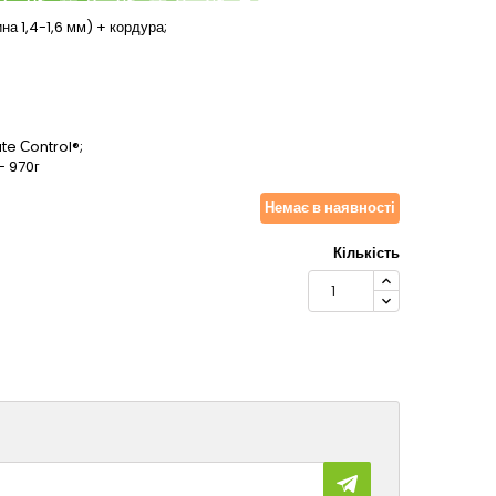
а 1,4-1,6 мм) + кордура;
te Сontrol®;
- 970г
Немає в наявності
Кількість