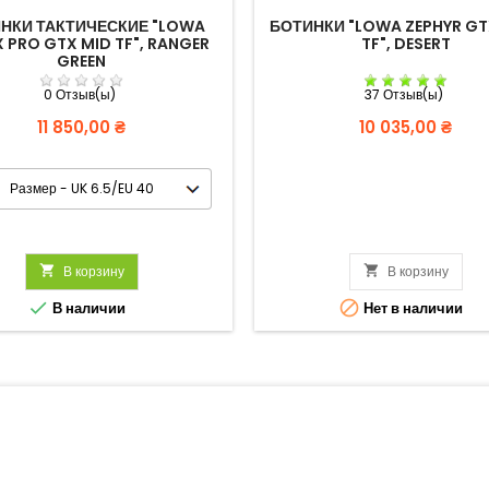
НКИ ТАКТИЧЕСКИЕ "LOWA
БОТИНКИ "LOWA ZEPHYR GT
 PRO GTX MID TF", RANGER
TF", DESERT
GREEN
0 Отзыв(ы)
37 Отзыв(ы)
Цена
Цена
11 850,00 ₴
10 035,00 ₴

В корзину

В корзину


В наличии
Нет в наличии