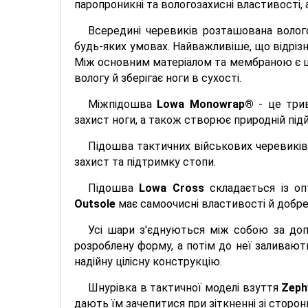
паропроникні та вологозахисні властивості,
Всередині черевиків розташована воло
будь-яких умовах. Найважливіше, що відрізн
Між основним матеріалом та мембраною є шар
вологу й зберігає ноги в сухості.
Міжпідошва
Lowa Monowrap®
- це трив
захист ноги, а також створює природній під
Підошва тактичних військових черевикі
захист та підтримку стопи.
Підошва
Lowa Cross
складається із оп
Outsole
має самоочисні властивості й добре 
Усі шари з'єднуються між собою за доп
розроблену форму, а потім до неї заливают
надійну цілісну конструкцію.
Шнурівка в тактичної моделі взуття
Zeph
дають їм зачепитися при зіткненні зі сторо