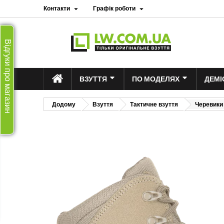
Контакти
Графік роботи


Відгуки про магазин
ВЗУТТЯ
ПО МОДЕЛЯХ
ДЕМІ
Додому
Взуття
Тактичне взуття
Черевики