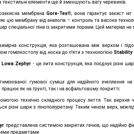
 а текстильні елементи ще й зменшують вагу черевиків.
гозахисна мембрана
Gore-Tex®
, вона гарантує захист ні
яє цю мембрану від аналогів – контроль та висока технол
 спеціальної піни із закритими порами. Цей матеріал не 
имірна конструкція, яка розташована між верхом і підош
йом гомілкостопу від носка до п'яти з технологією
Stabilit
в
Lowa Zephyr
- це лита конструкція, яка поєднує різні ш
тимізованої гумової суміші для надійного зчеплення на
працює як на грунті, так і на асфальтовому покритті.
омогою технічно складного процесу лиття. Так верхня ч
ься різні шари з пінополіуретану. Таким чином верх, між
yr
представлена системою закритих гачків, що надійно фі
нніми предметами.