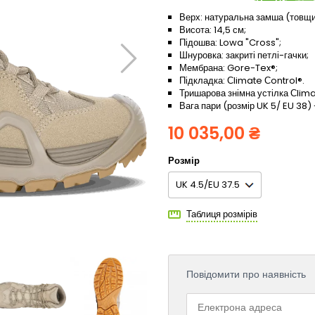
Верх: натуральна замша (товщин
Висота: 14,5 см;
Підошва: Lowa "Cross";
Шнуровка: закриті петлі-гачки;
Мембрана: Gore-Tex®;
Підкладка: Сlimate Сontrol®.
Тришарова знімна устілка Сlima
Вага пари (розмір UK 5/ EU 38) 
10 035,00 ₴
Розмір
Таблиця розмірів
Повідомити про наявність