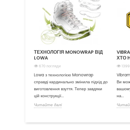
ТЕХНОЛОГІЯ MONOWRAP ВІД
VIBR
LOWA
ХТО 
670 погляди
1399
Lowa з технологією Monowrap
Vibram
справді кардинально змінила підхід до
Ви мож
виготовлення взуття. Тепер завдяки
вашому
цій конструкції...
на...
Читайте далі
Читай