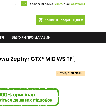
RU
UA
Ласкаво просимо,
Увійти
або
Реєстрація
shopping_cart
Кошик:
0
Товари - 0,00 ₴
ТЯ
ВІДГУКИ ПРО МАГАЗИН
Lowa Zephyr GTX® MID WS TF",
Артикул:
art1505