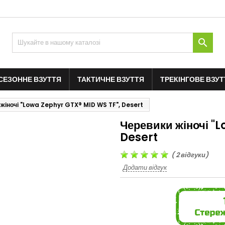

СЕЗОННЕ ВЗУТТЯ
ТАКТИЧНЕ ВЗУТТЯ
ТРЕКІНГОВЕ ВЗУТ
 жіночі "Lowa Zephyr GTX® MID WS TF", Desert
Черевики жіночі "
Desert
(
2
відгуки)
Додати відгук