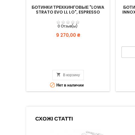
БОТИНКИ ТРЕККИНГОВЫЕ "LOWA
БОТИ
STRATO EVO LL LO", ESPRESSO
INNOX
0 Отзыв(ы)
Цена
9 270,00 ₴

В корзину

Нет в наличии
СХОЖІ СТАТТІ